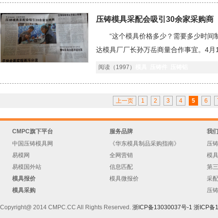
压铸模具采配会吸引30余家采购商
“这个模具价格多少？需要多少时间制
达模具厂厂长孙万岳商量合作事宜。4月
共同举办的北仑压铸模具及压铸件采配会
阅读（1997）
模具
压铸件
压铸铝
上一页
1
2
3
4
5
6
CMPC旗下平台
服务品牌
我
中国压铸模具网
《华东模具制品采购指南》
压
易模网
全网营销
模
易模国外站
信息匹配
第
模具报价
模具微报价
采
模具采购
压
Copyright@ 2014 CMPC.CC All Rights Reserved.
浙ICP备13030037号-1
浙ICP备1