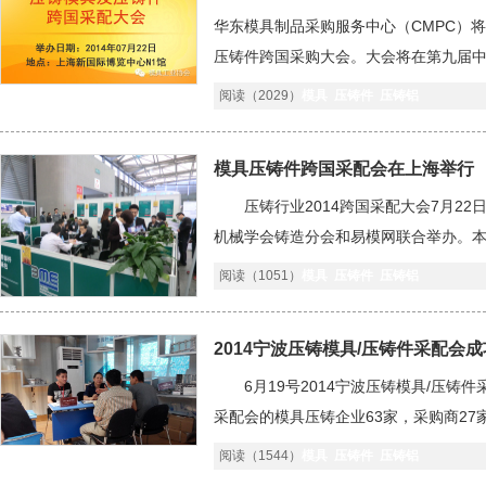
华东模具制品采购服务中心（CMPC）将
压铸件跨国采购大会。大会将在第九届中
布采购项目，设置洽谈桌与供应商面对面
阅读（2029）
模具
压铸件
压铸铝
模具压铸件跨国采配会在上海举行
压铸行业2014跨国采配大会7月22
机械学会铸造分会和易模网联合举办。本
全球8万余家模具及压铸件采购厂家发出邀
阅读（1051）
模具
压铸件
压铸铝
2014宁波压铸模具/压铸件采配会
6月19号2014宁波压铸模具/压铸
采配会的模具压铸企业63家，采购商2
等地，采购需求主要以压铸模具/压铸件为
阅读（1544）
模具
压铸件
压铸铝