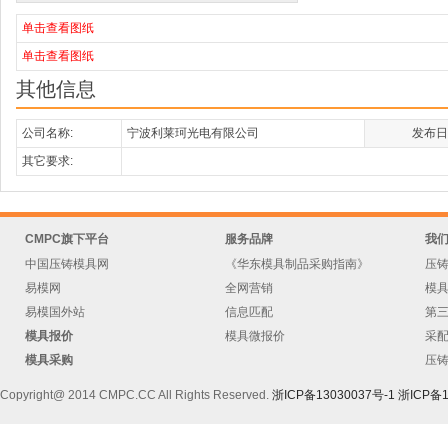
单击查看图纸
单击查看图纸
其他信息
公司名称:
宁波利莱珂光电有限公司
发布日
其它要求:
CMPC旗下平台
服务品牌
我
中国压铸模具网
《华东模具制品采购指南》
压
易模网
全网营销
模
易模国外站
信息匹配
第
模具报价
模具微报价
采
模具采购
压
Copyright@ 2014 CMPC.CC All Rights Reserved.
浙ICP备13030037号-1
浙ICP备1