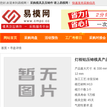
您好,欢迎来到易模网！
采购模具及压铸件 请上易模网
！
快速发布采购信息
网站首页
采购询盘
活动预告
工厂考察日
采购对接会
首页
> 寻盘详情
灯框铝压铸模具产品
产品最大尺寸: 长 330 mm *
12 mm
加工工艺:冷室压铸
模芯材料:H13
模穴个数:1个
模具寿命: 5万模
模具交期: 45天
气密性要求:是