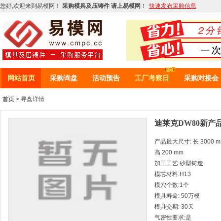
您好,欢迎来到易模网！
采购模具及压铸件 请上易模网
！
快速发布采购信息
网站首页
采购询盘
活动预告
工厂考察日
采购对接会
首页
> 寻盘详情
迪莱克DW80新产
产品最大尺寸: 长 3000 mm 
高 200 mm
加工工艺:砂型铸造
模芯材料:H13
模穴个数:1个
模具寿命: 50万模
模具交期: 30天
气密性要求:是