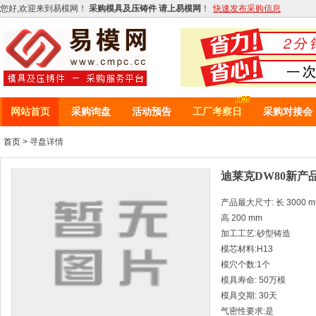
您好,欢迎来到易模网！
采购模具及压铸件 请上易模网
！
快速发布采购信息
网站首页
采购询盘
活动预告
工厂考察日
采购对接会
首页
> 寻盘详情
迪莱克DW80新产
产品最大尺寸: 长 3000 mm 
高 200 mm
加工工艺:砂型铸造
模芯材料:H13
模穴个数:1个
模具寿命: 50万模
模具交期: 30天
气密性要求:是