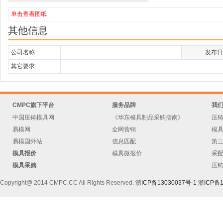
单击查看图纸
其他信息
公司名称:
发布日
其它要求:
CMPC旗下平台
服务品牌
我
中国压铸模具网
《华东模具制品采购指南》
压
易模网
全网营销
模
易模国外站
信息匹配
第
模具报价
模具微报价
采
模具采购
压
Copyright@ 2014 CMPC.CC All Rights Reserved.
浙ICP备13030037号-1
浙ICP备1