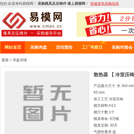
您好,欢迎来到易模网！
采购模具及压铸件 请上易模网
！
快速发布采购信息
网站首页
采购询盘
活动预告
工厂考察日
采购对接会
首页
> 寻盘详情
散热器 【 冷室压铸
产品最大尺寸: 长 304 mm *
65 mm
加工工艺:冷室压铸
模芯材料:H13
模穴个数:1个
模具寿命: 8万模
模具交期: 30天
气密性要求:是