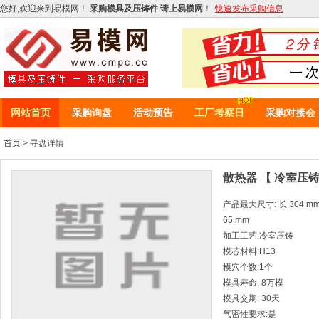
您好,欢迎来到易模网！
采购模具及压铸件 请上易模网
！
快速发布采购信息
网站首页
采购询盘
活动预告
工厂考察日
采购对接会
首页
> 寻盘详情
散热器 【 冷室压铸
产品最大尺寸: 长 304 mm *
65 mm
加工工艺:冷室压铸
模芯材料:H13
模穴个数:1个
模具寿命: 8万模
模具交期: 30天
气密性要求:是