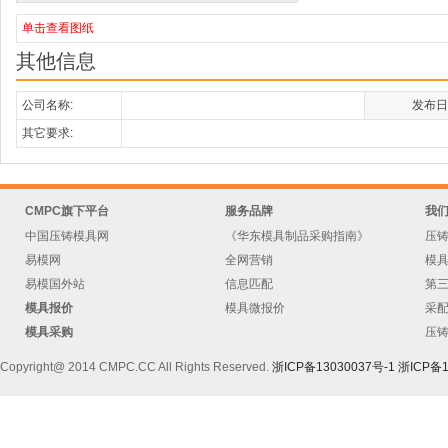
单击查看图纸
其他信息
公司名称:
发布日
其它要求:
CMPC旗下平台
服务品牌
我
中国压铸模具网
《华东模具制品采购指南》
压
易模网
全网营销
模
易模国外站
信息匹配
第
模具报价
模具微报价
采
模具采购
压
Copyright@ 2014 CMPC.CC All Rights Reserved.
浙ICP备13030037号-1
浙ICP备1