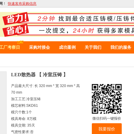
网
！
快速发布采购信息
工厂考察日
采购对接会
成功案例
关于我们
我们的服务
LED散热器 【 冷室压铸 】
产品最大尺寸: 长 320 mm * 宽 320 mm * 高
70 mm
加工工艺:冷室压铸
模芯材料:SKD61
模穴个数:1个
微信扫码一键报价
模具寿命: 8万模
模具交期: 35天
我要报价
气密性要求:否