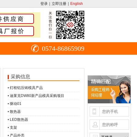
登录
|
立即注册
|
English
0574-86865909
采购信息
•
灯框铝压铸模具产品
•
迪莱克DW80新产品模具采购项目
•
驱动01
•
散热器
•
LED散热器
•
支架
•
产品外壳