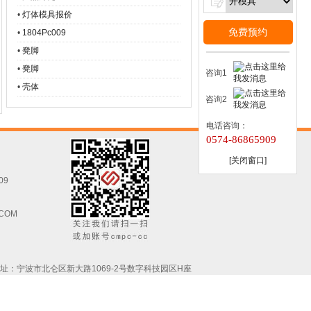
•
灯体模具报价
免费预约
•
1804Pc009
•
凳脚
•
凳脚
咨询1
•
壳体
咨询2
电话咨询：
0574-86865909
[关闭窗口]
09
.COM
址：宁波市北仑区新大路1069-2号数字科技园区H座