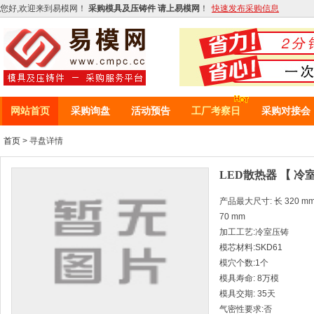
您好,欢迎来到易模网！
采购模具及压铸件 请上易模网
！
快速发布采购信息
网站首页
采购询盘
活动预告
工厂考察日
采购对接会
首页
> 寻盘详情
LED散热器 【 冷
产品最大尺寸: 长 320 mm *
70 mm
加工工艺:冷室压铸
模芯材料:SKD61
模穴个数:1个
模具寿命: 8万模
模具交期: 35天
气密性要求:否