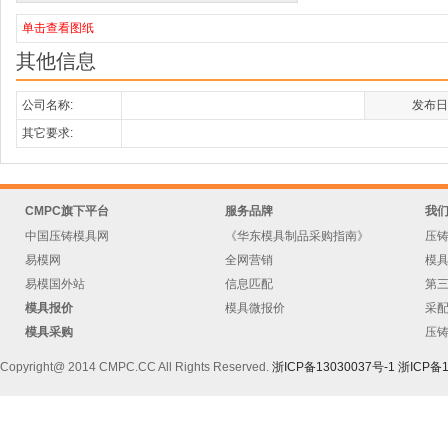
单击查看图纸
其他信息
公司名称:
发布日
其它要求:
CMPC旗下平台
服务品牌
我
中国压铸模具网
《华东模具制品采购指南》
压
易模网
全网营销
模
易模国外站
信息匹配
第
模具报价
模具微报价
采
模具采购
压
Copyright@ 2014 CMPC.CC All Rights Reserved.
浙ICP备13030037号-1
浙ICP备1