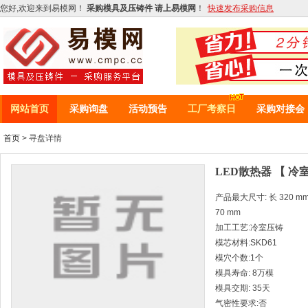
您好,欢迎来到易模网！
采购模具及压铸件 请上易模网
！
快速发布采购信息
网站首页
采购询盘
活动预告
工厂考察日
采购对接会
首页
> 寻盘详情
LED散热器 【 冷
产品最大尺寸: 长 320 mm *
70 mm
加工工艺:冷室压铸
模芯材料:SKD61
模穴个数:1个
模具寿命: 8万模
模具交期: 35天
气密性要求:否