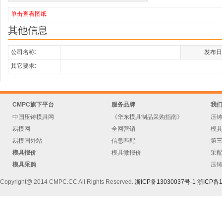
单击查看图纸
其他信息
公司名称:
发布日
其它要求:
CMPC旗下平台
服务品牌
我
中国压铸模具网
《华东模具制品采购指南》
压
易模网
全网营销
模
易模国外站
信息匹配
第
模具报价
模具微报价
采
模具采购
压
Copyright@ 2014 CMPC.CC All Rights Reserved.
浙ICP备13030037号-1
浙ICP备1