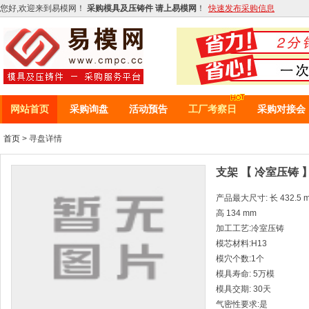
您好,欢迎来到易模网！
采购模具及压铸件 请上易模网
！
快速发布采购信息
网站首页
采购询盘
活动预告
工厂考察日
采购对接会
首页
> 寻盘详情
支架 【 冷室压铸 
产品最大尺寸: 长 432.5 mm
高 134 mm
加工工艺:冷室压铸
模芯材料:H13
模穴个数:1个
模具寿命: 5万模
模具交期: 30天
气密性要求:是