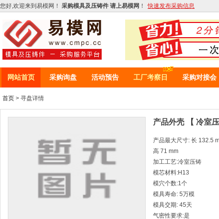
您好,欢迎来到易模网！
采购模具及压铸件 请上易模网
！
快速发布采购信息
网站首页
采购询盘
活动预告
工厂考察日
采购对接会
首页
> 寻盘详情
产品外壳 【 冷室压
产品最大尺寸: 长 132.5 mm
高 71 mm
加工工艺:冷室压铸
模芯材料:H13
模穴个数:1个
模具寿命: 5万模
模具交期: 45天
气密性要求:是