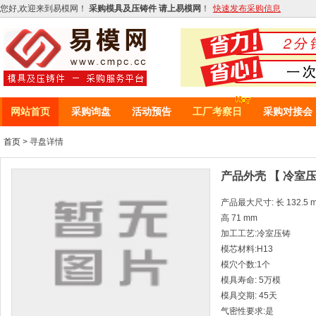
您好,欢迎来到易模网！
采购模具及压铸件 请上易模网
！
快速发布采购信息
网站首页
采购询盘
活动预告
工厂考察日
采购对接会
首页
> 寻盘详情
产品外壳 【 冷室压
产品最大尺寸: 长 132.5 mm
高 71 mm
加工工艺:冷室压铸
模芯材料:H13
模穴个数:1个
模具寿命: 5万模
模具交期: 45天
气密性要求:是