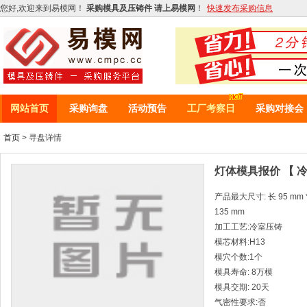
您好,欢迎来到易模网！
采购模具及压铸件 请上易模网
！
快速发布采购信息
网站首页
采购询盘
活动预告
工厂考察日
采购对接会
首页
> 寻盘详情
灯体模具报价 【 
产品最大尺寸: 长 95 mm * 
135 mm
加工工艺:冷室压铸
模芯材料:H13
模穴个数:1个
模具寿命: 8万模
模具交期: 20天
气密性要求:否