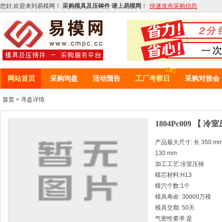
您好,欢迎来到易模网！
采购模具及压铸件 请上易模网
！
快速发布采购信息
网站首页
采购询盘
活动预告
工厂考察日
采购对接会
首页
> 寻盘详情
1804Pc009 【 冷
产品最大尺寸: 长 350 mm *
130 mm
加工工艺:冷室压铸
模芯材料:H13
模穴个数:1个
模具寿命: 30000万模
模具交期: 50天
气密性要求:是