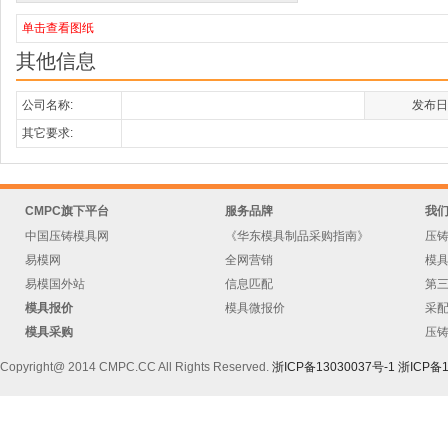
单击查看图纸
其他信息
公司名称:
发布日
其它要求:
CMPC旗下平台
服务品牌
我
中国压铸模具网
《华东模具制品采购指南》
压
易模网
全网营销
模
易模国外站
信息匹配
第
模具报价
模具微报价
采
模具采购
压
Copyright@ 2014 CMPC.CC All Rights Reserved.
浙ICP备13030037号-1
浙ICP备1