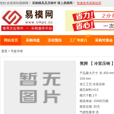
您好,欢迎来到易模网！
采购模具及压铸件 请上易模网
！
快速发布采购信息
网站首页
采购询盘
活动预告
工厂考察日
采购对接会
首页
> 寻盘详情
凳脚 【 冷室压铸 
产品最大尺寸: 长 450 mm *
150 mm
加工工艺:冷室压铸
模芯材料:H13
模穴个数:1个
模具寿命: 15000万模
模具交期: 30天
气密性要求:否