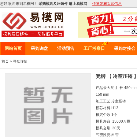
您好,欢迎来到易模网！
采购模具及压铸件 请上易模网
！
快速发布采购信息
网站首页
采购询盘
活动预告
工厂考察日
采购对接会
首页
> 寻盘详情
凳脚 【 冷室压铸 
产品最大尺寸: 长 450 mm *
150 mm
加工工艺:冷室压铸
模芯材料:H13
模穴个数:1个
模具寿命: 15000万模
模具交期: 30天
气密性要求:否