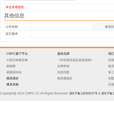
单击查看图纸
其他信息
公司名称:
发布日
其它要求:
CMPC旗下平台
服务品牌
我
中国压铸模具网
《华东模具制品采购指南》
压
易模网
全网营销
模
易模国外站
信息匹配
第
模具报价
模具微报价
采
模具采购
压
Copyright@ 2014 CMPC.CC All Rights Reserved.
浙ICP备13030037号-1
浙ICP备1