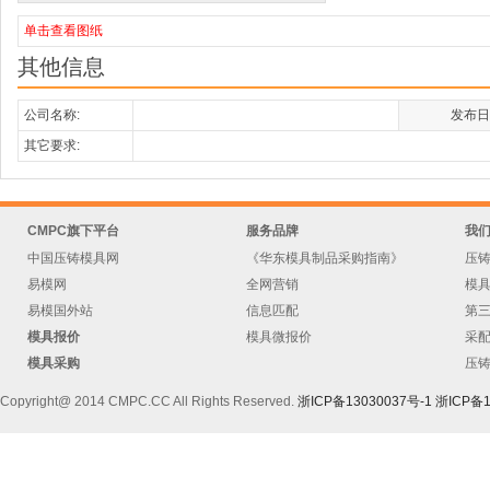
单击查看图纸
其他信息
公司名称:
发布日
其它要求:
CMPC旗下平台
服务品牌
我
中国压铸模具网
《华东模具制品采购指南》
压
易模网
全网营销
模
易模国外站
信息匹配
第
模具报价
模具微报价
采
模具采购
压
Copyright@ 2014 CMPC.CC All Rights Reserved.
浙ICP备13030037号-1
浙ICP备1