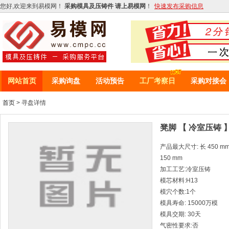
您好,欢迎来到易模网！
采购模具及压铸件 请上易模网
！
快速发布采购信息
网站首页
采购询盘
活动预告
工厂考察日
采购对接会
首页
> 寻盘详情
凳脚 【 冷室压铸 
产品最大尺寸: 长 450 mm *
150 mm
加工工艺:冷室压铸
模芯材料:H13
模穴个数:1个
模具寿命: 15000万模
模具交期: 30天
气密性要求:否